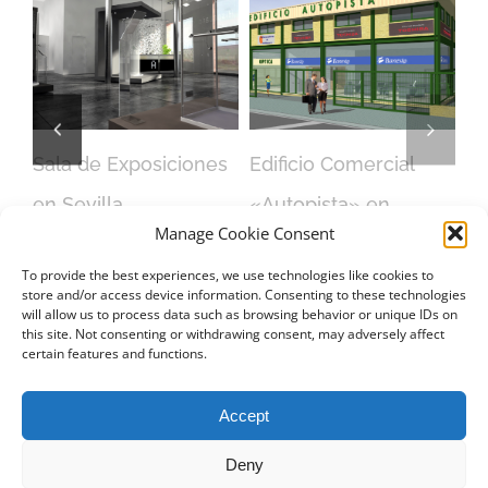
o
Sala de Exposiciones
Edificio Comercial
a
en Sevilla
«Autopista» en
Manage Cookie Consent
febrero 15th, 2016
Sevilla
To provide the best experiences, we use technologies like cookies to
febrero 14th, 2016
store and/or access device information. Consenting to these technologies
will allow us to process data such as browsing behavior or unique IDs on
this site. Not consenting or withdrawing consent, may adversely affect
certain features and functions.
Accept
CONTACTO
Deny