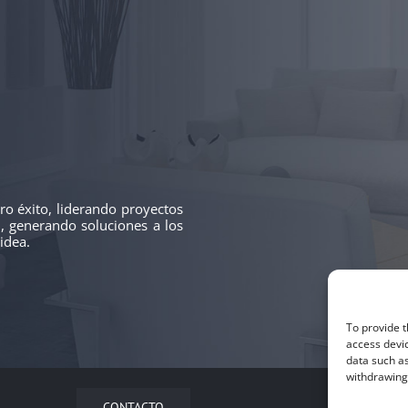
o éxito, liderando proyectos
l, generando soluciones a los
idea.
To provide t
access devic
data such as
withdrawing 
CONTACTO