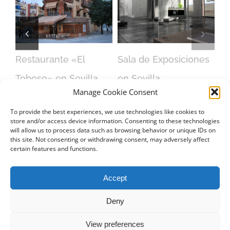
o
Restaurante «El
Sala de Exposiciones
a
Toboso» en Sevilla
en Sevilla
Manage Cookie Consent
febrero 16th, 2016
febrero 15th, 2016
To provide the best experiences, we use technologies like cookies to
store and/or access device information. Consenting to these technologies
will allow us to process data such as browsing behavior or unique IDs on
this site. Not consenting or withdrawing consent, may adversely affect
certain features and functions.
CONTACTO
Accept
Deny
View preferences