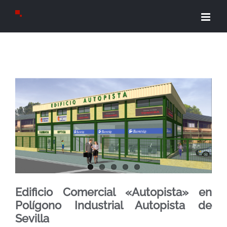
Saltar
al
contenido
View
Larger
Image
Edificio Comercial «Autopista» en
Polígono Industrial Autopista de
Sevilla