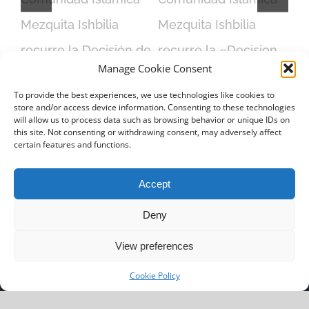
n
Mezquita Ishbilia
Mezquita Ishbilia
Me
les
recurre la Decisión de
recurre la «Decision
Re
Manage Cookie Consent
Espadas
de Espadas»
a 
To provide the best experiences, we use technologies like cookies to
febrero 23rd, 2017
febrero 23rd, 2017
Me
store and/or access device information. Consenting to these technologies
will allow us to process data such as browsing behavior or unique IDs on
feb
this site. Not consenting or withdrawing consent, may adversely affect
certain features and functions.
Accept
CONTACTO
Deny
View preferences
Cookie Policy
© Copyright 2001 -
2026 |
BG20 arquitectos
|
Blog
+34 954 582 222
info@bg20-arquitectos.es