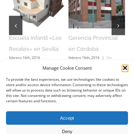
Escuela Infantil «Los
Gerencia Provincial
IE
Rosales» en Sevilla
en Córdoba
(S
febrero 16th, 2016
febrero 16th, 2016
|
Sin
feb
comentarios
Manage Cookie Consent
To provide the best experiences, we use technologies like cookies to
store and/or access device information. Consenting to these technologies
will allow us to process data such as browsing behavior or unique IDs on
this site. Not consenting or withdrawing consent, may adversely affect
certain features and functions.
CONTACTO
Accept
Deny