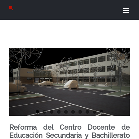
Saltar
al
contenido
View
Larger
Image
Reforma del Centro Docente de
Educación Secundaria y Bachillerato