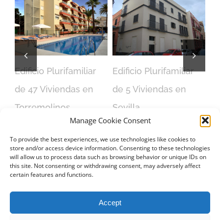
ujo
Edificio Plurifamiliar
Edificio Plurifamiliar
Ca
de 47 Viviendas en
de 5 Viviendas en
S.
feb
Torremolinos
Sevilla
Manage Cookie Consent
febrero 16th, 2016
febrero 16th, 2016
To provide the best experiences, we use technologies like cookies to
store and/or access device information. Consenting to these technologies
will allow us to process data such as browsing behavior or unique IDs on
this site. Not consenting or withdrawing consent, may adversely affect
certain features and functions.
CONTACTO
Accept